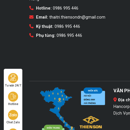
Hotline:
0986 995 446
Email:
thaitri.thiensondn@gmail.com
Kỹ thuật:
0986 995 446
Phụ tùng:
0986 995 446
Tư vấn 24/7
VĂN PH
Địa ch
Hotline
Hancorp 
Dịch Vọn
Chat Zalo