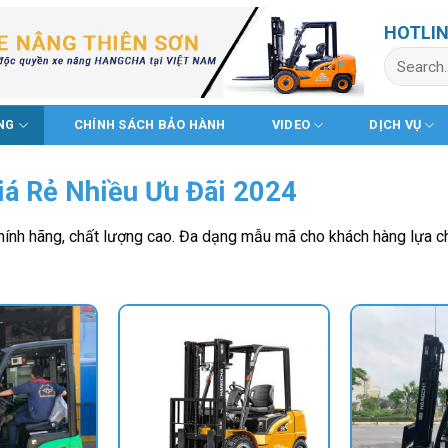
HOTLIN
Search
for:
NG
CHÍNH SÁCH BẢO HÀNH
VIDEO
DỊCH VỤ
iá Rẻ Nhiều Ưu Đãi 2024
nh hãng, chất lượng cao. Đa dạng mẫu mã cho khách hàng lựa chọn