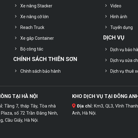
Xe nâng Stacker
Video
Xe nâng cỡ lớn
Hình ảnh
Reach Truck
Tuyển dụng
DỊCH VỤ
Xe gắp Container
Bộ công tác
Dịch vụ bảo h
CHÍNH SÁCH THIÊN SƠN
Dịch vụ sửa c
Chính sách bảo hành
Dịch vụ thuê x
ÒNG TẠI HÀ NỘI
KHO DỊCH VỤ TẠI ĐÔNG AN
ỉ:
Tầng 7, tháp Tây, Tòa nhà
Địa chỉ:
Km3, QL3, Vĩnh Thanh
Plaza, số 72 Trần Đăng Ninh,
Anh, Hà Nội.
g, Cầu Giấy, Hà Nội.