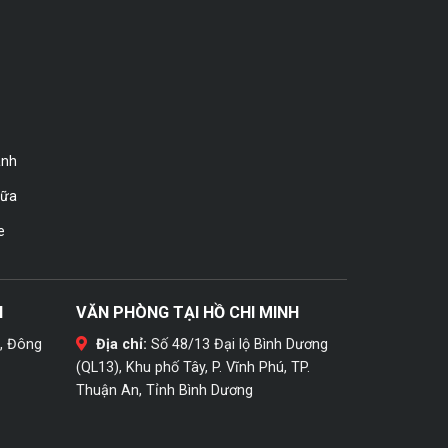
ành
hữa
e
H
VĂN PHÒNG TẠI HỒ CHI MINH
, Đông
Địa chỉ:
Số 48/13 Đại lộ Bình Dương
(QL13), Khu phố Tây, P. Vĩnh Phú, TP.
Thuận An, Tỉnh Bình Dương