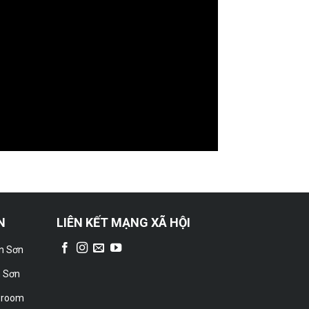
N
LIÊN KẾT MẠNG XÃ HỘI
ên Sơn
n Sơn
wroom