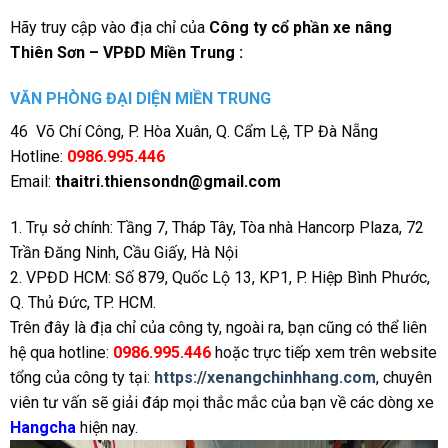
Hãy truy cập vào địa chỉ của
Công ty cổ phần xe nâng
Thiên Sơn – VPĐD
Miền Trung :
VĂN PHÒNG ĐẠI DIỆN MIỀN TRUNG
46 Võ Chí Công, P. Hòa Xuân, Q. Cẩm Lệ, TP Đà Nẵng
Hotline:
0986.995.446
Email:
thaitri.thiensondn@gmail.com
1. Trụ sở chính: Tầng 7, Tháp Tây, Tòa nhà Hancorp Plaza, 72
Trần Đăng Ninh, Cầu Giấy, Hà Nội
2. VPĐD HCM: Số 879, Quốc Lộ 13, KP1, P. Hiệp Bình Phước,
Q. Thủ Đức, TP. HCM.
Trên đây là địa chỉ của công ty, ngoài ra, bạn cũng có thể liên
hệ qua hotline:
0986.995.446
hoặc trực tiếp xem trên website
tổng của công ty tại:
https://xenangchinhhang.com
, chuyên
viên tư vấn sẽ giải đáp mọi thắc mắc của bạn về các dòng xe
Hangcha
hiện nay.