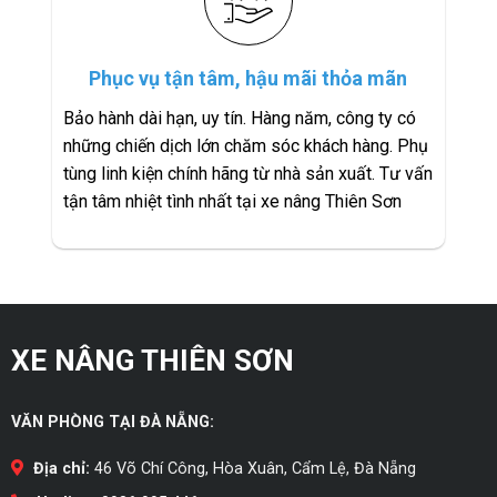
Phục vụ tận tâm, hậu mãi thỏa mãn
Bảo hành dài hạn, uy tín. Hàng năm, công ty có
những chiến dịch lớn chăm sóc khách hàng. Phụ
tùng linh kiện chính hãng từ nhà sản xuất. Tư vấn
tận tâm nhiệt tình nhất tại xe nâng Thiên Sơn
XE NÂNG THIÊN SƠN
VĂN PHÒNG TẠI ĐÀ NẴNG:
Địa chỉ:
46 Võ Chí Công, Hòa Xuân, Cẩm Lệ, Đà Nẵng