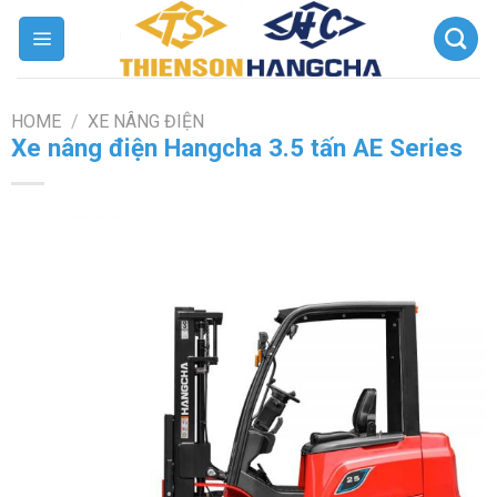
Chuyển
đến
nội
dung
HOME
/
XE NÂNG ĐIỆN
Xe nâng điện Hangcha 3.5 tấn AE Series