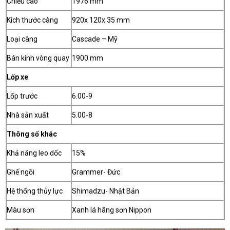
Chiều cao
1976 mm
Kích thước càng
920x 120x 35 mm
Loại càng
Cascade – Mỹ
Bán kính vòng quay
1900 mm
Lốp xe
Lốp trước
6.00-9
Nhà sản xuất
5.00-8
Thông số khác
Khả năng leo dốc
15%
Ghế ngồi
Grammer- Đức
Hệ thống thủy lực
Shimadzu- Nhật Bản
Màu sơn
Xanh lá hãng sơn Nippon