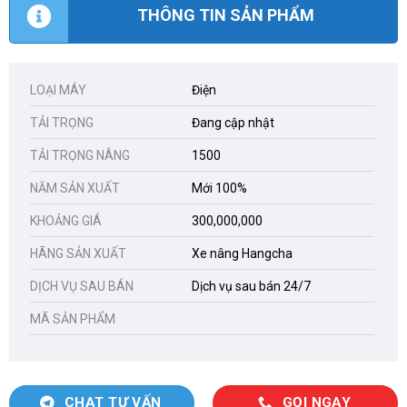
THÔNG TIN SẢN PHẨM
LOẠI MÁY
Điện
TẢI TRỌNG
Đang cập nhật
TẢI TRỌNG NÂNG
1500
NĂM SẢN XUẤT
Mới 100%
KHOẢNG GIÁ
300,000,000
HÃNG SẢN XUẤT
Xe nâng Hangcha
DỊCH VỤ SAU BÁN
Dịch vụ sau bán 24/7
MÃ SẢN PHẨM
CHAT TƯ VẤN
GỌI NGAY