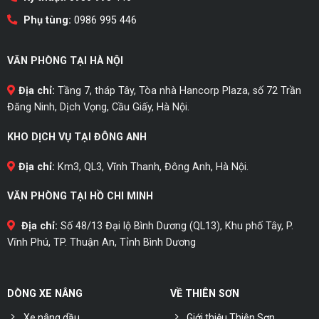
Phụ tùng:
0986 995 446
VĂN PHÒNG TẠI HÀ NỘI
Địa chỉ:
Tầng 7, tháp Tây, Tòa nhà Hancorp Plaza, số 72 Trần
Đăng Ninh, Dịch Vọng, Cầu Giấy, Hà Nội.
KHO DỊCH VỤ TẠI ĐÔNG ANH
Địa chỉ:
Km3, QL3, Vĩnh Thanh, Đông Anh, Hà Nội.
VĂN PHÒNG TẠI HỒ CHI MINH
Địa chỉ:
Số 48/13 Đại lộ Bình Dương (QL13), Khu phố Tây, P.
Vĩnh Phú, TP. Thuận An, Tỉnh Bình Dương
DÒNG XE NÂNG
VỀ THIÊN SƠN
Xe nâng dầu
Giới thiệu Thiên Sơn