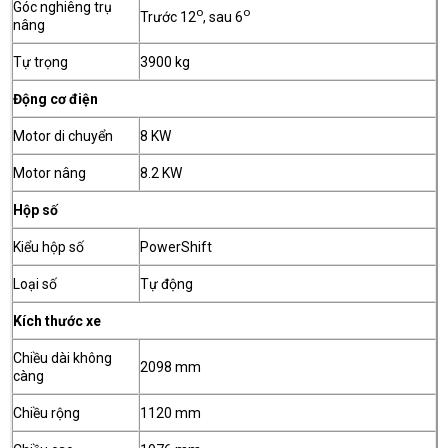
Góc nghiêng trụ
o
o
Trước 12
, sau 6
nâng
Tự trọng
3900 kg
Động cơ điện
Motor di chuyển
8 KW
Motor nâng
8.2 KW
Hộp số
Kiểu hộp số
PowerShift
Loại số
Tự động
Kích thước xe
Chiều dài không
2098 mm
càng
Chiều rộng
1120 mm