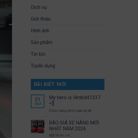
Dịch vụ
Giới thiệu
Hình ảnh
Sản phẩm
Tin tức
Tuyển dụng
BÀI BIẾT MỚI
My hero is l4mbd41337
21
=]]
Th7
ở
Chức năng bình luận bị tắt
My
hero
BÁO GIÁ XE NÂNG MỚI
is
NHẤT NĂM 2026
l4mbd41337
622
Nhận xét
=]]