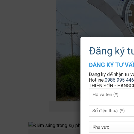
Đăng ký t
ĐĂNG KÝ TƯ V
Đăng ký để nhận tư v
Hotline:
0986 995 446
THIÊN SƠN - HANGCH
Kh