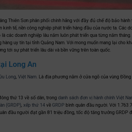
âng Thiên Sơn phân phối chính hãng với đầy đủ chế độ bảo hành 
 kinh tế, nền công nghiệp phát triển hàng đầu của nước ta. Các d
 là các doanh nghiệp lâu năm luôn phát triển qua từng năm tháng.
ng hàng uy tín tại tỉnh Quảng Nam. Với mong muốn mang lại cho k
ớng tới sự phát triển lâu dài và bền vững trên toàn quốc.
tại Long An
ửu Long
,
Việt Nam
. Là địa phương nằm ở cửa ngõ của vùng Đồng
ông thứ 13 về số dân, trong
danh sách đơn vị hành chính Việt N
bàn (GRDP)
,
xếp thứ 14
về
GRDP
bình quân đầu người. Với 1.763.
uân đầu người đạt gần 81 triệu đồng, tốc độ tăng trưởng GRDP đ