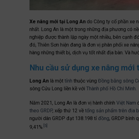
Xe nâng mới tại Long An
do Công ty cổ phần xe n
nhất. Long An là một trong những địa phương có nền
nghiệp được thành lập ngày một nhiều, bên cạnh đó
đó, Thiên Sơn hiện đang là đơn vị phân phối xe nâ
hàng những thiết bị, dịch vụ tốt nhất địa bàn. Và hư
Nhu cầu sử dụng xe nâng mới 
Long An
là một
tỉnh
thuộc vùng
Đồng bằng sông C
sông Cửu Long liền kề với
Thành phố Hồ Chí Minh
.
Năm 2021, Long An là đơn vị hành chính
Việt Nam
đ
theo GRDP
, xếp thứ 12 về
tổng sản phẩm trên địa 
người dân GRDP đạt 138.198 tỉ
đồng
, GRDP bình q
[
5
]
9,41%.