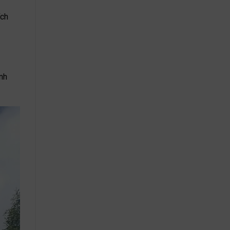
ích
nh