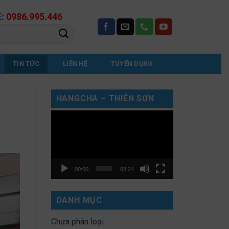
E:
0986.995.446
TIN TỨC
LIÊN HỆ
TUYỂN DỤNG
HANGCHA – THIÊN SƠN
Trình
chơi
Video
00:00
08:24
DANH MỤC
Chưa phân loại