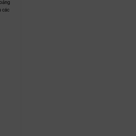
hoảng
u các