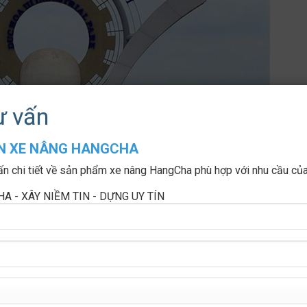
ư vấn
ẤN XE NÂNG HANGCHA
ấn chi tiết về sản phẩm xe nâng HangCha phù hợp với nhu cầu củ
A - XÂY NIỀM TIN - DỰNG UY TÍN
u Công Nghiệp Đức Hòa