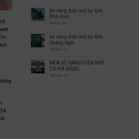
Xe nâng điện mới tại tỉnh
Bình Định
tốt
9
Nhận xét
oanh
Xe nâng điện mới tại tỉnh
 Do
Quảng Ngãi
hách
10
Nhận xét
MUA XE NÂNG ĐIỆN MỚI
TẠI ĐÀ NẴNG
14
Nhận xét
 bằng
am
754
ạt