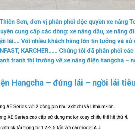
 Thiên Sơn, đơn vị phân phối độc quyền xe nâng T
huyên cung cấp các dòng: xe nâng dầu, xe nâng đi
ồi lái…. Với nhiều khách hàng lớn tin tưởng và sử
INFAST, KARCHER.
….. Chúng tôi đã phân phối các
ạnh tranh thị trường về xe nâng điện hangcha – n
ện Hangcha – đứng lái – ngồi lái tiê
òng AE Series với 2 dòng pin như axit chì và Lithium-ion.
 dòng XE Series cao cấp sử dụng motor xoay chiều thế hệ thứ 4.
chtruck tải trọng từ 1,2-2.5 tấn với cái model A,J