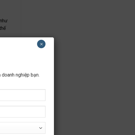
 như
thế
×
stics
hất.
a doanh nghiệp bạn.