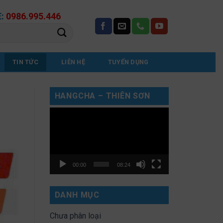
E:
0986.995.446
TIN TỨC
LIÊN HỆ
TUYỂN DỤNG
HANGCHA – THIÊN SƠN
Trình
chơi
Video
00:00
08:24
DANH MỤC
Chưa phân loại