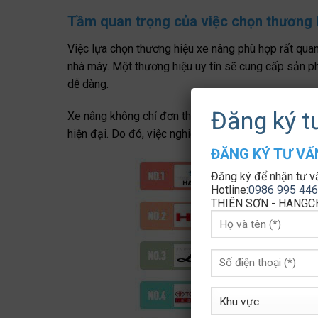
Tầm quan trọng của việc chọn thương 
Việc lựa chọn thương hiệu xe nâng phù hợp rất quan 
nhà máy. Một thương hiệu uy tín sẽ cung cấp sản ph
dễ dàng.
Đăng ký t
Xe nâng không chỉ đơn thuần là một phương tiện, m
hiện đại. Do đó, việc nghiên cứu và lựa chọn đúng 
ĐĂNG KÝ TƯ V
Đăng ký để nhận tư v
Hotline:
0986 995 446
THIÊN SƠN - HANGCH