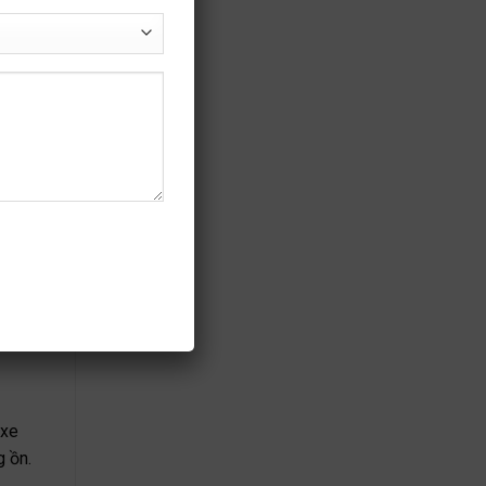
 xe
g ồn.