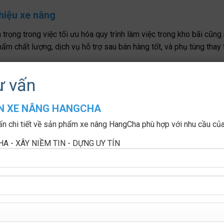
hiệu xe nâng
trọng trong việc tối ưu hóa quy trình làm việc trong kho bãi cũng
ẩm chất lượng, dịch vụ hỗ trợ sau bán hàng tốt, và phụ tùng thay 
ư vấn
à chúng còn là một phần không thể thiếu trong các hoạt động logi
thương hiệu là điều cần thiết để đảm bảo năng suất làm việc cao n
ẤN XE NÂNG HANGCHA
ấn chi tiết về sản phẩm xe nâng HangCha phù hợp với nhu cầu củ
A - XÂY NIỀM TIN - DỰNG UY TÍN