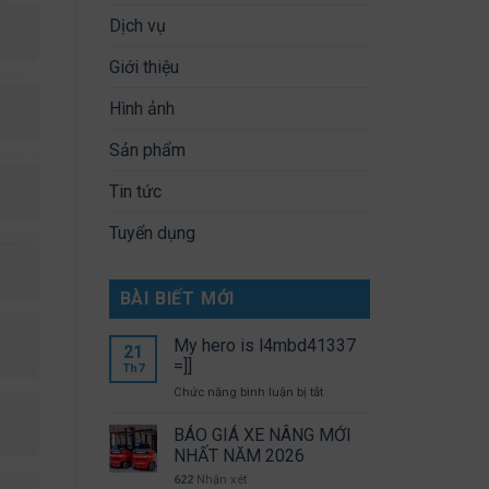
Dịch vụ
Giới thiệu
Hình ảnh
Sản phẩm
Tin tức
Tuyển dụng
BÀI BIẾT MỚI
My hero is l4mbd41337
21
=]]
Th7
ở
Chức năng bình luận bị tắt
My
hero
BÁO GIÁ XE NÂNG MỚI
is
NHẤT NĂM 2026
l4mbd41337
622
Nhận xét
=]]