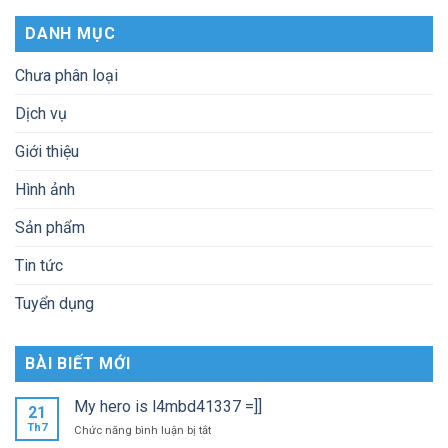
DANH MỤC
Chưa phân loại
Dịch vụ
Giới thiệu
Hình ảnh
Sản phẩm
Tin tức
Tuyển dụng
BÀI BIẾT MỚI
My hero is l4mbd41337 =]]
21
Th7
ở
Chức năng bình luận bị tắt
My