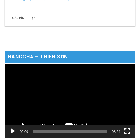
9 CÁC BÌNH LUẬN
HANGCHA – THIÊN SƠN
Trình
chơi
Video
00:00
08:24