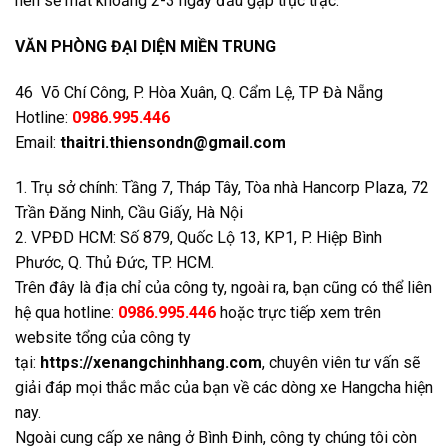
nên sẽ mất khoảng 2-3 ngày đầu gặp trục trặc.
VĂN PHÒNG ĐẠI DIỆN MIỀN TRUNG
46 Võ Chí Công, P. Hòa Xuân, Q. Cẩm Lệ, TP Đà Nẵng
Hotline:
0986.995.446
Email:
thaitri.thiensondn@gmail.com
1. Trụ sở chính: Tầng 7, Tháp Tây, Tòa nhà Hancorp Plaza, 72
Trần Đăng Ninh, Cầu Giấy, Hà Nội
2. VPĐD HCM: Số 879, Quốc Lộ 13, KP1, P. Hiệp Bình
Phước, Q. Thủ Đức, TP. HCM.
Trên đây là địa chỉ của công ty, ngoài ra, bạn cũng có thể liên
hệ qua hotline:
0986.995.446
hoặc trực tiếp xem trên
website tổng của công ty
tại:
https://xenangchinhhang.com
, chuyên viên tư vấn sẽ
giải đáp mọi thắc mắc của bạn về các dòng xe Hangcha hiện
nay.
Ngoài cung cấp xe nâng ở Bình Đinh, công ty chúng tôi còn