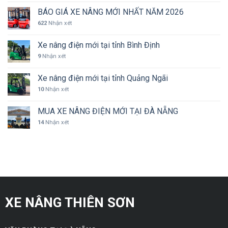
hero
BÁO GIÁ XE NÂNG MỚI NHẤT NĂM 2026
is
622
Nhận xét
l4mbd41337
=]]
Xe nâng điện mới tại tỉnh Bình Định
9
Nhận xét
Xe nâng điện mới tại tỉnh Quảng Ngãi
10
Nhận xét
MUA XE NÂNG ĐIỆN MỚI TẠI ĐÀ NẴNG
14
Nhận xét
XE NÂNG THIÊN SƠN