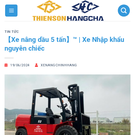
Chuyển
đến
nội
dung
TIN TỨC
【Xe nâng dầu 5 tấn】™ | Xe Nhập khẩu
nguyên chiếc
19/06/2024
XENANGCHINHHANG