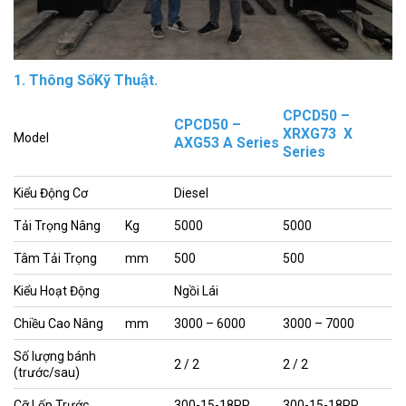
1. Thông SốKỹ Thuật.
CPCD50 –
CPCD50 –
XRXG73 X
Model
AXG53 A Series
Series
Kiểu Động Cơ
Diesel
Tải Trọng Nâng
Kg
5000
5000
Tâm Tải Trọng
mm
500
500
Kiểu Hoạt Động
Ngồi Lái
Chiều Cao Nâng
mm
3000 – 6000
3000 – 7000
Số lượng bánh
2 / 2
2 / 2
(trước/sau)
Cỡ Lốp Trước
300-15-18PR
300-15-18PR