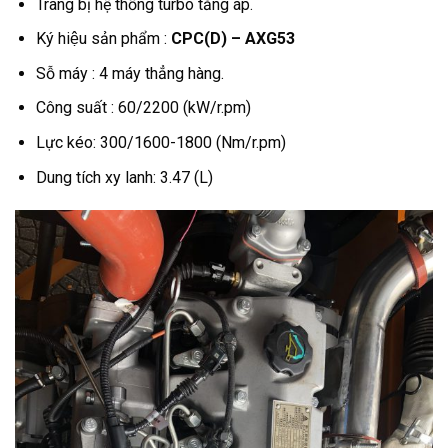
Trang bị hệ thống turbo tăng áp.
Ký hiệu sản phẩm :
CPC(D) – AXG53
Sỗ máy : 4 máy thẳng hàng.
Công suất : 60/2200 (kW/r.pm)
Lực kéo: 300/1600-1800 (Nm/r.pm)
Dung tích xy lanh: 3.47 (L)