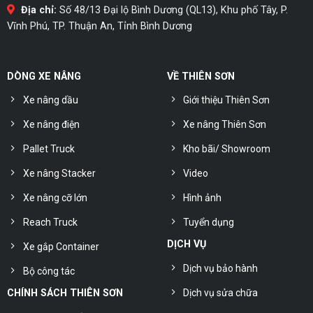
Địa chỉ:
Số 48/13 Đại lộ Bình Dương (QL13), Khu phố Tây, P.
Vĩnh Phú, TP. Thuận An, Tỉnh Bình Dương
DÒNG XE NÂNG
VỀ THIÊN SƠN
Xe nâng dầu
Giới thiệu Thiên Sơn
Xe nâng điện
Xe nâng Thiên Sơn
Pallet Truck
Kho bãi/ Showroom
Xe nâng Stacker
Video
Xe nâng cỡ lớn
Hình ảnh
Reach Truck
Tuyển dụng
DỊCH VỤ
Xe gắp Container
Dịch vụ bảo hành
Bộ công tác
Dịch vụ sửa chữa
CHÍNH SÁCH THIÊN SƠN