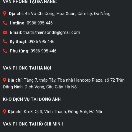
VĂN PHÒNG TẠI ĐÀ NẴNG:
Địa chỉ:
46 Võ Chí Công, Hòa Xuân, Cẩm Lệ, Đà Nẵng
Hotline:
0986 995 446
Email:
thaitri.thiensondn@gmail.com
Kỹ thuật:
0986 995 446
Phụ tùng:
0986 995 446
VĂN PHÒNG TẠI HÀ NỘI
Địa chỉ:
Tầng 7, tháp Tây, Tòa nhà Hancorp Plaza, số 72 Trần
Đăng Ninh, Dịch Vọng, Cầu Giấy, Hà Nội.
KHO DỊCH VỤ TẠI ĐÔNG ANH
Địa chỉ:
Km3, QL3, Vĩnh Thanh, Đông Anh, Hà Nội.
VĂN PHÒNG TẠI HỒ CHI MINH